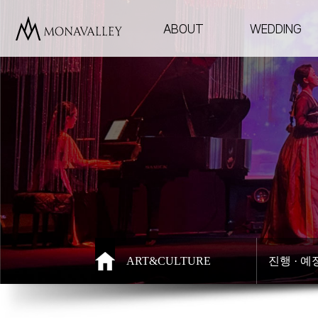
ABOUT
WEDDING
ABOUT
WEDDING
모나밸리 소개
아레나홀
모나무르갤러리 소개
디바인밸리가
디바인밸리
시크릿가든
웨딩홀 VR투어
ART&CULTURE
진행 · 