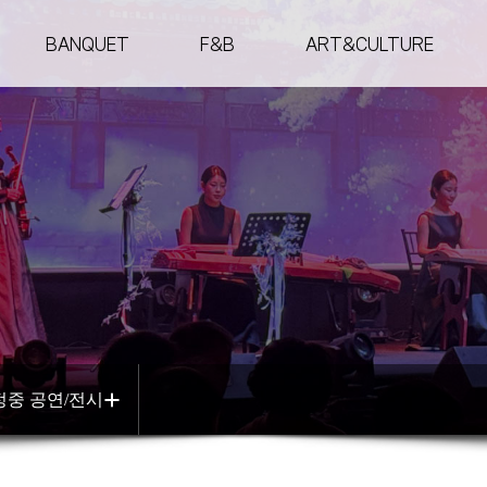
BANQUET
F&B
ART&CULTURE
BANQUET
F&B
ART&CULTURE
기업행사
카페 더 그린
진행 · 예정중 공연/전
든
가족행사
레스토랑 더 레드
지난 공연/전시
홀
예정중 공연/전시