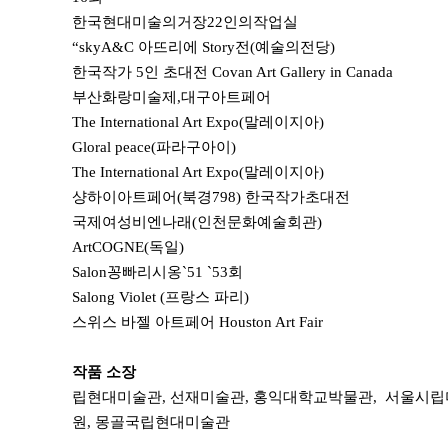
한국현대미술의거장22인의작업실
“
skyA&C 아뜨리에 Story전(예술의전당)
한국작가 5인 초대전 Covan Art Gallery in Canada
부산화랑미술제,대구아트페어
The International Art Expo(말레이지아)
Gloral peace(파라구아이)
The International Art Expo(말레이지아)
샹하이아트페어(북경798) 한국작가초대전
국제여성비엔나래(인천문화예술회관)
ArtCOGNE(독일)
Salon꽁빠리시옹`51 `53회
Salong Violet (프랑스 파리)
스위스 바젤 아트페어 Houston Art Fair
작품 소장
립현대미술관, 선재미술관, 홍익대학교박물관, 서울시립
원,
몽골국립현대미술관