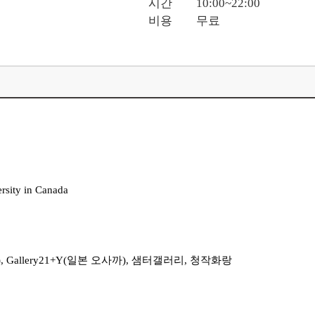
시간
10:00~22:00
비용
무료
sity in Canada
경), Gallery21+Y(일본 오사까), 샘터갤러리, 청작화랑